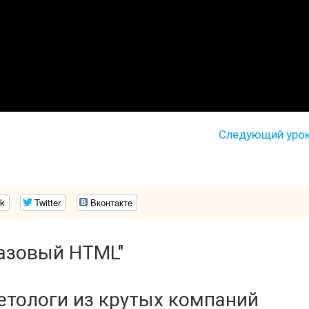
Следующий уро
k
Twitter
Вконтакте
Базовый HTML"
кетологи из крутых компаний