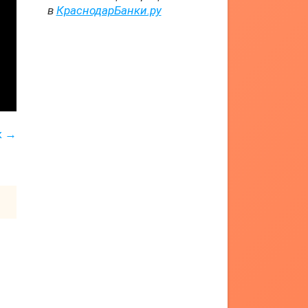
в
КраснодарБанки.ру
к →