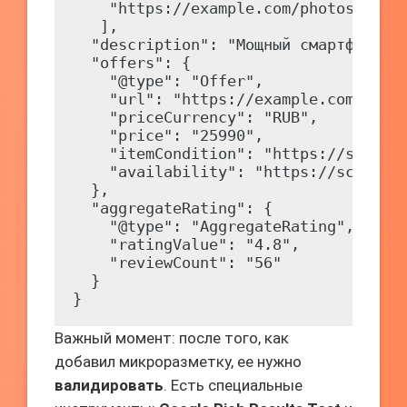
    "https://example.com/photos/16x9/
   ],

  "description": "Мощный смартфон с о
  "offers": {

    "@type": "Offer",

    "url": "https://example.com/produ
    "priceCurrency": "RUB",

    "price": "25990",

    "itemCondition": "https://schema.
    "availability": "https://schema.o
  },

  "aggregateRating": {

    "@type": "AggregateRating",

    "ratingValue": "4.8",

    "reviewCount": "56"

  }

Важный момент: после того, как
добавил микроразметку, ее нужно
валидировать
. Есть специальные