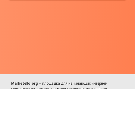
Marketello.org
— площадка для начинающих интернет-
маркетологов, которая поможет прокачать твои навыки.
Много практики, в меру теории. Уникальный подход к обучению.
Присоединяйся!
Для авторов и партнёров
Facebook:
https://fb.com/dmitriy.komarovskiy