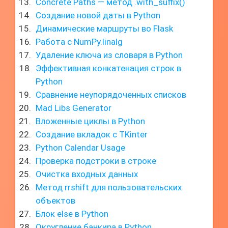
Concrete Paths — метод .with_suffix()
Создание новой даты в Python
Динамические маршруты во Flask
Работа с NumPy.linalg
Удаление ключа из словаря в Python
Эффективная конкатенация строк в
Python
Сравнение неупорядоченных списков
Mad Libs Generator
Вложенные циклы в Python
Создание вкладок с TKinter
Python Calendar Usage
Проверка подстроки в строке
Очистка входных данных
Метод rrshift для пользовательских
объектов
Блок else в Python
Округление банкира в Python