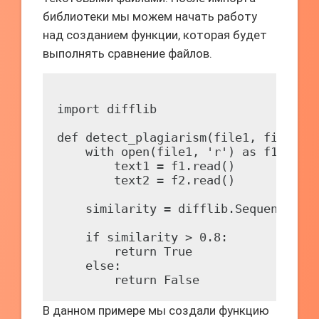
библиотеки мы можем начать работу
над созданием функции, которая будет
выполнять сравнение файлов.
import difflib

def detect_plagiarism(file1, file2):

    with open(file1, 'r') as f1, open
        text1 = f1.read()

        text2 = f2.read()

    similarity = difflib.SequenceMatc
    if similarity > 0.8:

        return True

    else:

В данном примере мы создали функцию