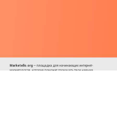
Marketello.org
— площадка для начинающих интернет-
маркетологов, которая поможет прокачать твои навыки.
Много практики, в меру теории. Уникальный подход к обучению.
Присоединяйся!
Для авторов и партнёров
Facebook:
https://fb.com/dmitriy.komarovskiy