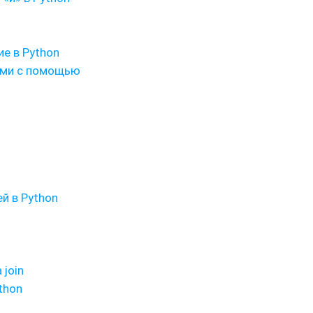
е в Python
ами с помощью
й в Python
join
thon