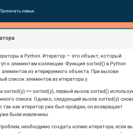
Прокачать навык
атора
ераторы в Python. Итератор — это объект, который
п к элементам коллекции. Функция sorted() в Python
 элементов из итерируемого объекта. При вызове
ый список элементов из итератора y.
 sorted(y) == sorted(y), первый вызов sorted() использу
нного списка. Однако, следующий вызов sorted(y) снов
о так как итератор уже был пройден, он возвращает
 уже были извлечены.
роблем, необходимо создать копию итератора, если в