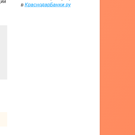
ции
в
КраснодарБанки.ру