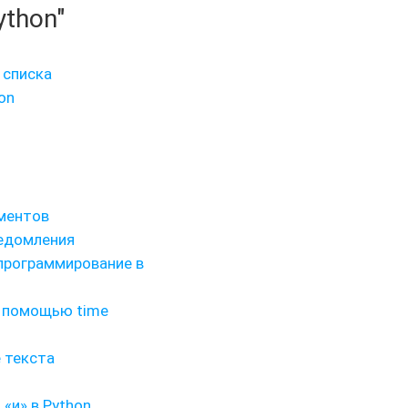
ython"
 списка
on
ементов
ведомления
программирование в
с помощью time
 текста
«и» в Python