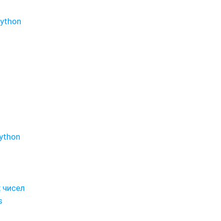
ython
ython
 чисел
s