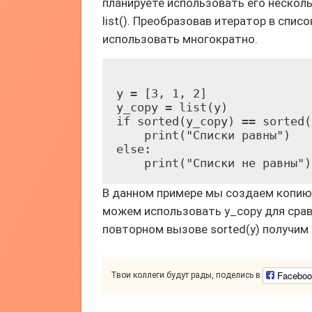
планируете использовать его нескол
list(). Преобразовав итератор в спи
использовать многократно.
y = [3, 1, 2]

y_copy = list(y)

if sorted(y_copy) == sorted(y
    print("Списки равны")

else:

В данном примере мы создаем копию и
можем использовать y_copy для сравн
повторном вызове sorted(y) получим 
Faceboo
Твои коллеги будут рады, поделись в