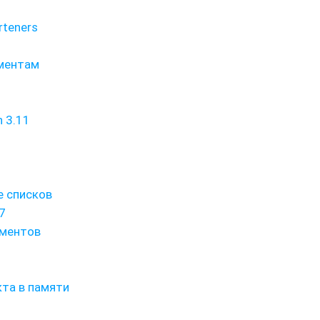
rteners
ементам
 3.11
е списков
7
ементов
та в памяти