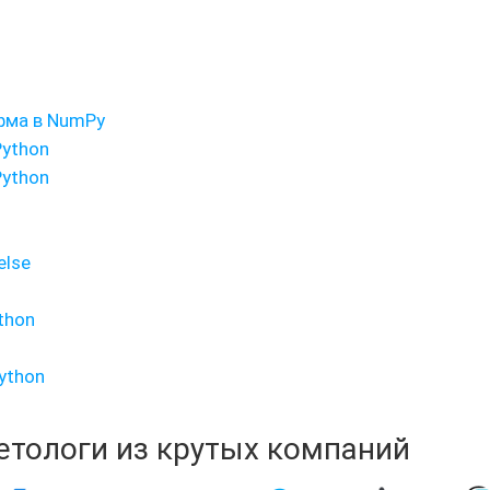
фма в NumPy
Python
Python
else
thon
ython
кетологи из крутых компаний