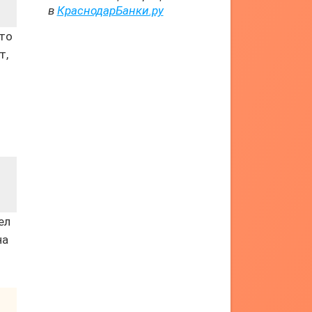
в
КраснодарБанки.ру
то
т,
ел
на