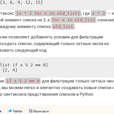
нтаксис
[x * 3 for x in old_list]
, где
x * 3
— э
 элемент списка на 3, а
for x in old_list
означае
каждому элементу списка
old_list
.
кже позволяет добавлять условия для фильтрации
 создать список, содержащий только четные числа из
зовать следующий код:
list if x % 2 == 0]

вие
if x % 2 == 0
для фильтрации только четных чис
, мы можем легко и элегантно создавать новые списки 
синтаксиса представления списков в Python.
k
Twitter
Вконтакте