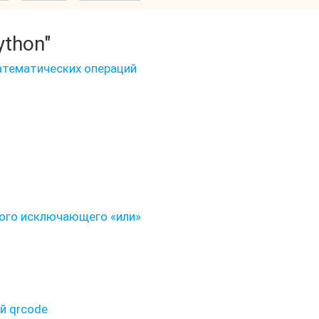
ython"
атематических операций
вого исключающего «или»
й qrcode