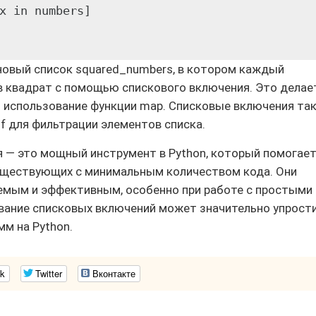
x in numbers]

новый список squared_numbers, в котором каждый
в квадрат с помощью спискового включения. Это делае
м использование функции map. Списковые включения та
f для фильтрации элементов списка.
 — это мощный инструмент в Python, который помогае
существующих с минимальным количеством кода. Они
емым и эффективным, особенно при работе с простыми
вание списковых включений может значительно упрост
мм на Python.
k
Twitter
Вконтакте