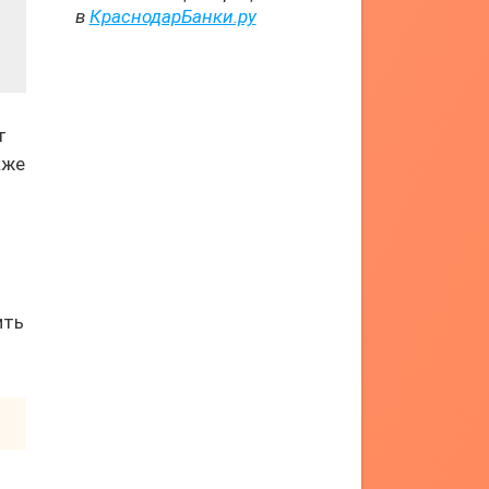
в
КраснодарБанки.ру
т
кже
т
ить