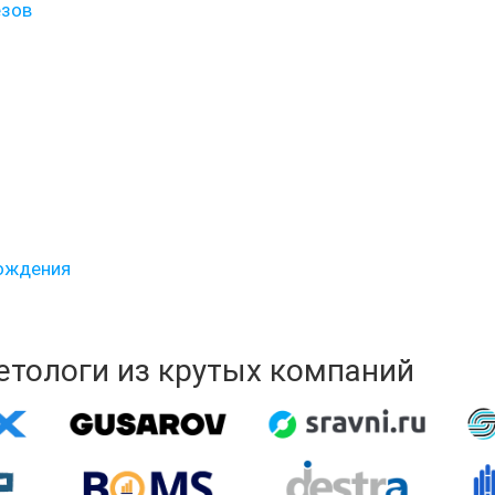
езов
рождения
кетологи из крутых компаний