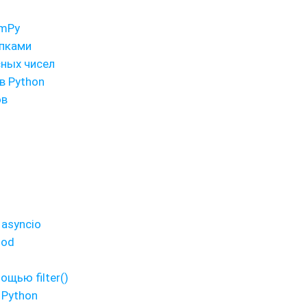
umPy
апками
ных чисел
в Python
ов
asyncio
hod
ощью filter()
 Python