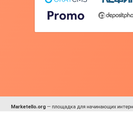
Marketello.org
— площадка для начинающих интерн
навыки.
Много практики, в меру теории. Уникальный подход
Присоединяйся!