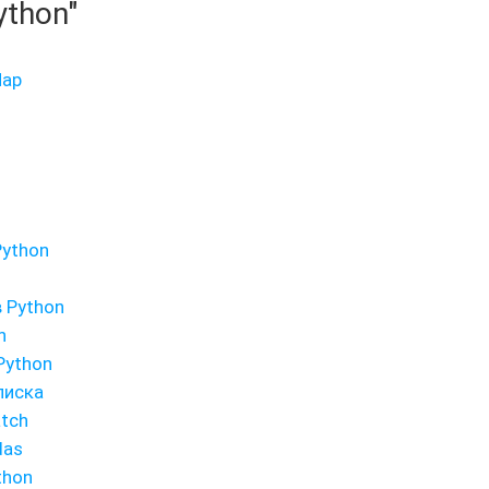
ython"
Map
Python
 Python
n
Python
писка
tch
das
thon