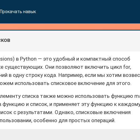
Прокачать навык
сков
sions) в Python — это удобный и компактный способ
же существующих. Они позволяют включить цикл for,
ний в одну строку кода. Например, если мы хотим возве
можем использовать списковое включение для этого.
элементу списка также можно использовать функцию m
в функцию и список, и применяет эту функцию к каждом
писок с результатами. Однако, списковые включения
пользовании, особенно для простых операций.