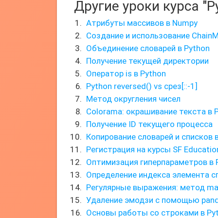
Другие уроки курса "P
Атрибуты массивов в Numpy
Создание и использование Chain
Объединение словарей в Python
Получение текущей директории
Оператор is в Python
Python reversed() vs срез[::-1]
Метод округления чисел
Colorama: окрашивание текста в 
Получение ID текущего процесса
Копирование словарей и списков в
Регистрация на курсы SF Educatio
Оптимизация гиперпараметров в 
Определение индекса элемента с
Регулярные выражения: метод ma
Удаление эмодзи с помощью pan
Основы работы со строками в Py