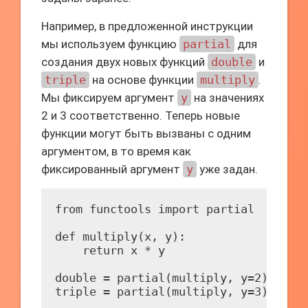
Например, в предложенной инструкции
мы используем функцию
partial
для
создания двух новых функций
double
и
triple
на основе функции
multiply
.
Мы фиксируем аргумент
y
на значениях
2 и 3 соответственно. Теперь новые
функции могут быть вызваны с одним
аргументом, в то время как
фиксированный аргумент
y
уже задан.
from functools import partial

def multiply(x, y):

    return x * y

double = partial(multiply, y=2)

triple = partial(multiply, y=3)
