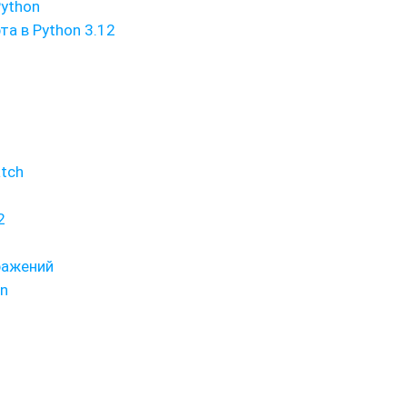
Python
а в Python 3.12
tch
2
ражений
n