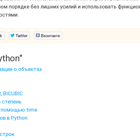
ом порядке без лишних усилий и использовать функцио
остями.
k
Twitter
Вконтакте
ython"
мации о объектах
, BICUBIC
в степень
с помощью time
ов в Python
 строк