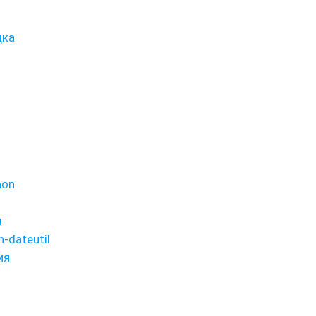
дка
hon
и
-dateutil
ия