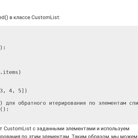
d() в классе CustomList:
:

.items)

3, 4, 5])

) для обратного итерирования по элементам спи
):

т CustomList с заданными элементами и используем
рирования по этим элементам. Таким образом, мы можем