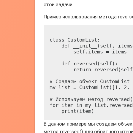
этой задачи.
Пример использования метода reverse
class CustomList:

    def __init__(self, items)
        self.items = items

    def reversed(self):

        return reversed(self
# Создаем объект CustomList

my_list = CustomList([1, 2, 
# Используем метод reversed(
for item in my_list.reversed(
В данном примере мы создаем объек
метод reversed() для обратного ите