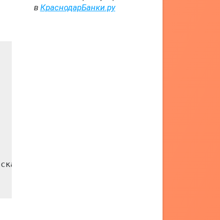
в
КраснодарБанки.ру
ска
