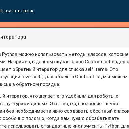
Прокачать навык
 итератора
в Python можно использовать методы классов, которые
и. Например, в данном случае класс CustomList содер
ащает обратный итератор для списка self.items. Это
 функции reversed() для объекта CustomList, мы можем
писка в обратном порядке.
ый итератор, что делает его удобным для работы с
структурами данных. Этот подход позволяет легко
ии без необходимости явно создавать обратный списо
о особенно полезно, когда вам нужно обрабатывать
ите использовать стандартные инструменты Python дл