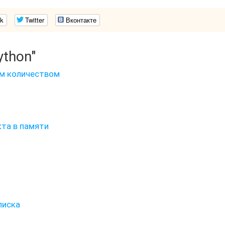
k
Twitter
Вконтакте
ython"
ым количеством
та в памяти
писка