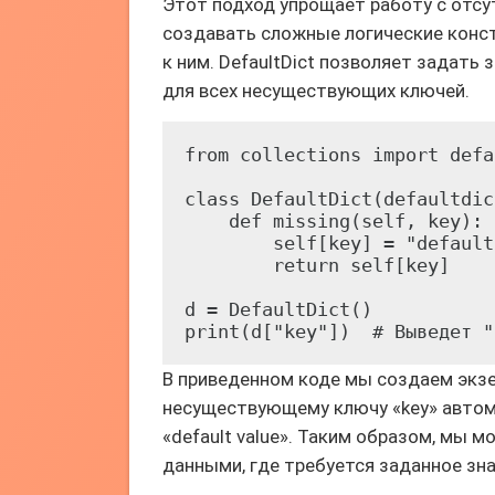
Этот подход упрощает работу с отсу
создавать сложные логические конс
к ним. DefaultDict позволяет задать
для всех несуществующих ключей.
from collections import defa
class DefaultDict(defaultdict
    def missing(self, key):

        self[key] = "default
        return self[key]

d = DefaultDict()

print(d["key"])  # Выведет "
В приведенном коде мы создаем экзем
несуществующему ключу «key» автом
«default value». Таким образом, мы 
данными, где требуется заданное зна