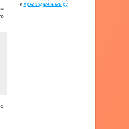
в
КраснодарБанки.ру
ем
го
ию