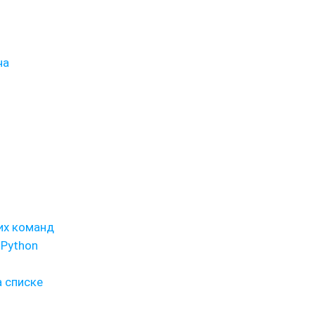
ча
их команд
 Python
 списке