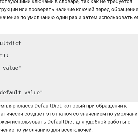
тствующими ключами в словаре, так как не требуется
трукции или проверять наличие ключей перед обращени
 значение по умолчанию один раз и затем использовать е
ultdict

):

 value"

default value"
пляр класса DefaultDict, который при обращении к
атически создает этот ключ со значением по умолчан
можем использовать DefaultDict для удобной работы с
чение по умолчанию для всех ключей.