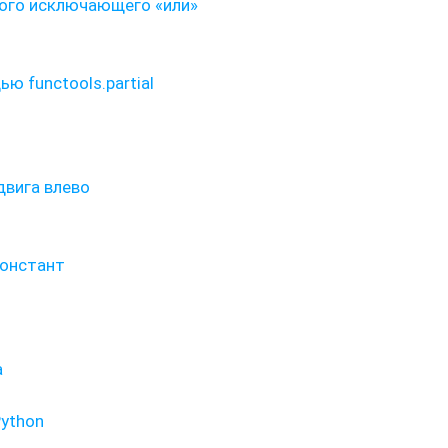
вого исключающего «или»
ю functools.partial
двига влево
констант
а
Python