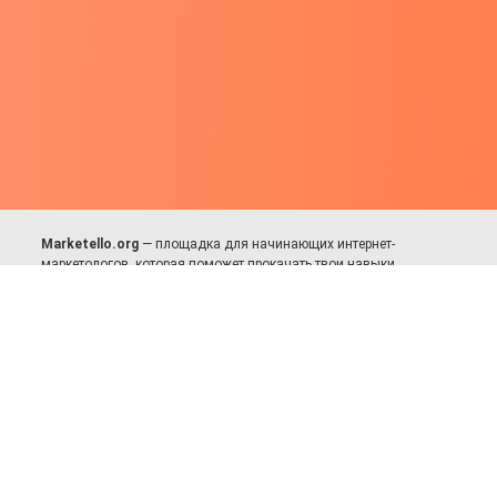
Marketello.org
— площадка для начинающих интернет-
маркетологов, которая поможет прокачать твои навыки.
Много практики, в меру теории. Уникальный подход к обучению.
Присоединяйся!
Для авторов и партнёров
Facebook:
https://fb.com/dmitriy.komarovskiy
© 2017-2025, Все права защищены.