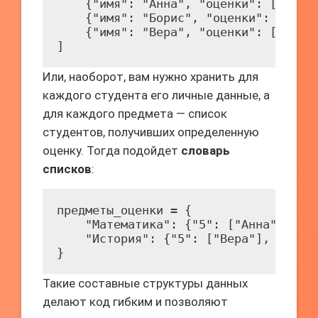
    {"имя": "Анна", "оценки": [5, 4, 
    {"имя": "Борис", "оценки": [3, 4,
    {"имя": "Вера", "оценки": [5, 5, 
]
Или, наоборот, вам нужно хранить для
каждого студента его личные данные, а
для каждого предмета — список
студентов, получивших определенную
оценку. Тогда подойдет
словарь
списков
:
предметы_оценки = {

    "Математика": {"5": ["Анна", "Вер
    "История": {"5": ["Вера"], "4": [
}
Такие составные структуры данных
делают код гибким и позволяют