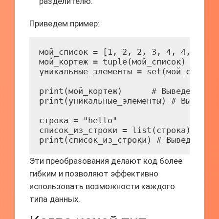
разделителю.
Приведем пример:
мой_список = [1, 2, 2, 3, 4, 4, 4]

мой_кортеж = tuple(мой_список)

уникальные_элементы = set(мой_список)
print(мой_кортеж)      # Выведет: (1,
print(уникальные_элементы) # Выведет:
строка = "hello"

список_из_строки = list(строка)

print(список_из_строки) # Выведет: [
Эти преобразования делают код более
гибким и позволяют эффективно
использовать возможности каждого
типа данных.