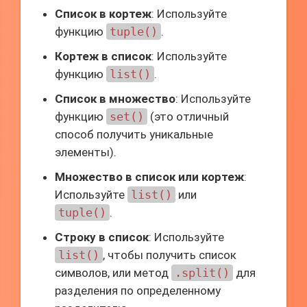
Список в кортеж
: Используйте
функцию
tuple()
.
Кортеж в список
: Используйте
функцию
list()
.
Список в множество
: Используйте
функцию
set()
(это отличный
способ получить уникальные
элементы).
Множество в список или кортеж
:
Используйте
list()
или
tuple()
.
Строку в список
: Используйте
list()
, чтобы получить список
символов, или метод
.split()
для
разделения по определенному