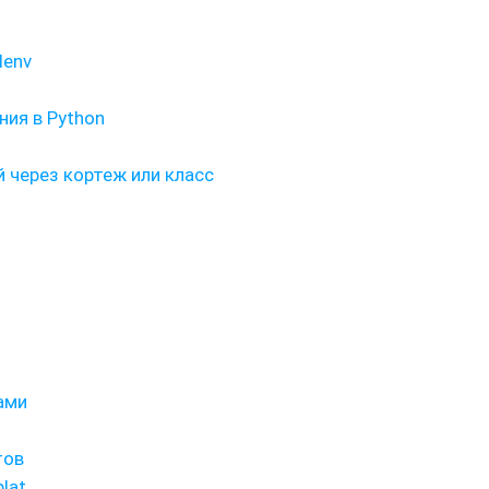
lenv
ия в Python
 через кортеж или класс
ами
тов
plat