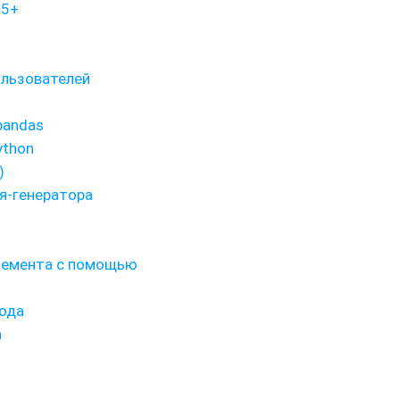
.5+
льзователей
pandas
ython
)
я-генератора
элемента с помощью
ода
а