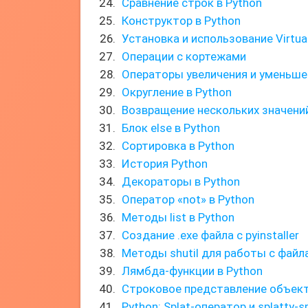
Сравнение строк в Python
Конструктор в Python
Установка и использование Virtua
Операции с кортежами
Операторы увеличения и уменьшен
Округление в Python
Возвращение нескольких значений
Блок else в Python
Сортировка в Python
История Python
Декораторы в Python
Оператор «not» в Python
Методы list в Python
Создание .exe файла с pyinstaller
Методы shutil для работы с файл
Лямбда-функции в Python
Строковое представление объек
Python: Splat-оператор и splatty-s