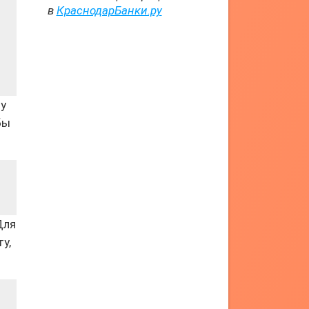
в
КраснодарБанки.ру
му
бы
Для
у,