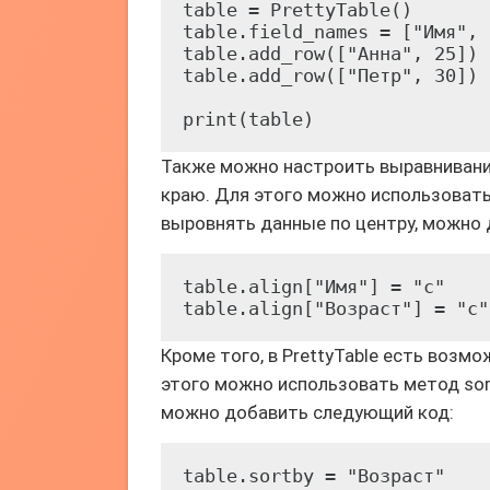
table = PrettyTable()

table.field_names = ["Имя", 
table.add_row(["Анна", 25])

table.add_row(["Петр", 30])

Также можно настроить выравнивание
краю. Для этого можно использовать м
выровнять данные по центру, можно
table.align["Имя"] = "c"

Кроме того, в PrettyTable есть возм
этого можно использовать метод sort
можно добавить следующий код:
table.sortby = "Возраст"
