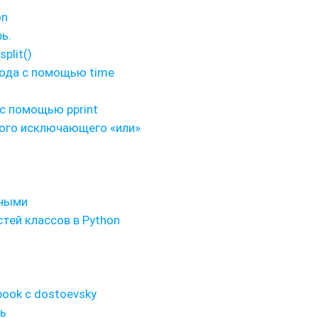
on
ь.
plit()
ода с помощью time
с помощью pprint
вого исключающего «или»
нными
тей классов в Python
book с dostoevsky
рь