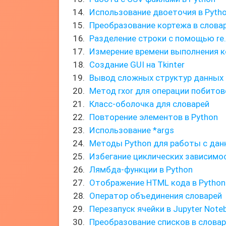
Использование двоеточия в Pyth
Преобразование кортежа в словар
Разделение строки с помощью re.s
Измерение времени выполнения к
Создание GUI на Tkinter
Вывод сложных структур данных 
Метод rxor для операции побито
Класс-оболочка для словарей
Повторение элементов в Python
Использование *args
Методы Python для работы с да
Избегание циклических зависимос
Лямбда-функции в Python
Отображение HTML кода в Python
Оператор объединения словарей
Перезапуск ячейки в Jupyter Note
Преобразование списков в слова