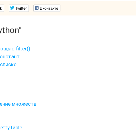
k
Twitter
Вконтакте
ython"
ощью filter()
констант
 списке
нение множеств
ettyTable