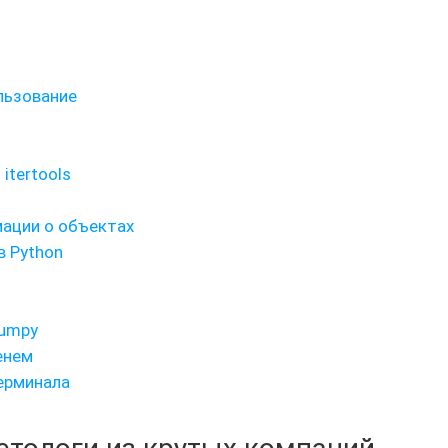
ользование
itertools
мации о объектах
в Python
Numpy
енем
терминала