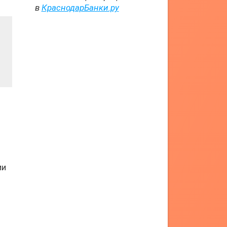
в
КраснодарБанки.ру
ии