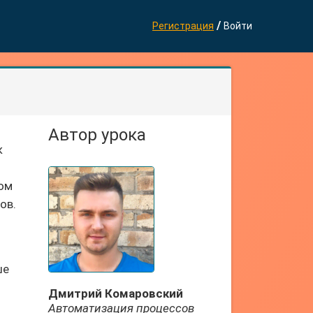
/
Регистрация
Войти
Автор урока
к
ром
ов.
ше
Дмитрий Комаровский
Автоматизация процессов