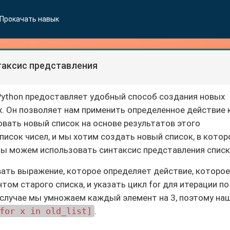
Прокачать навык
таксис представления
Python предоставляет удобный способ создания новых
. Он позволяет нам применить определенное действие 
овать новый список на основе результатов этого
список чисел, и мы хотим создать новый список, в кото
мы можем использовать синтаксис представления списк
ать выражение, которое определяет действие, которое
м старого списка, и указать цикл for для итерации по
 случае мы умножаем каждый элемент на 3, поэтому на
for x in old_list]
.