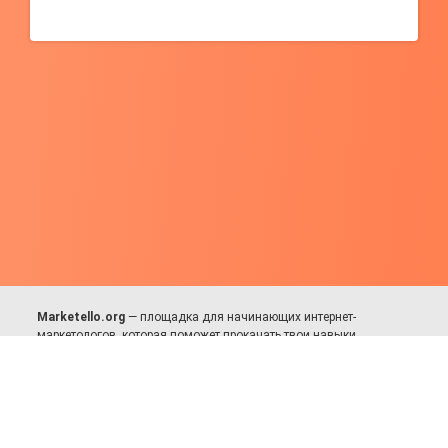
Marketello.org
— площадка для начинающих интернет-
маркетологов, которая поможет прокачать твои навыки.
Много практики, в меру теории. Уникальный подход к обучению.
Присоединяйся!
Для авторов и партнёров
Facebook:
https://fb.com/dmitriy.komarovskiy