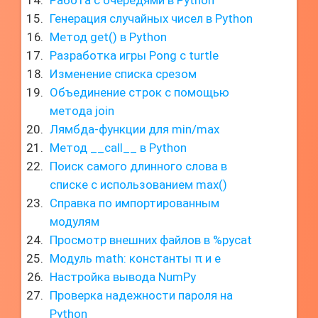
Работа с очередями в Python
Генерация случайных чисел в Python
Метод get() в Python
Разработка игры Pong с turtle
Изменение списка срезом
Объединение строк с помощью
метода join
Лямбда-функции для min/max
Метод __call__ в Python
Поиск самого длинного слова в
списке с использованием max()
Справка по импортированным
модулям
Просмотр внешних файлов в %pycat
Модуль math: константы π и e
Настройка вывода NumPy
Проверка надежности пароля на
Python