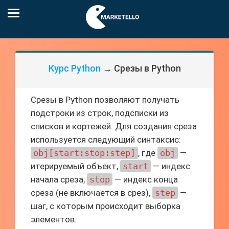
Курс Python
→ Срезы в Python
Срезы в Python позволяют получать
подстроки из строк, подсписки из
списков и кортежей. Для создания среза
используется следующий синтаксис:
obj[start:stop:step]
, где
obj
—
итерируемый объект,
start
— индекс
начала среза,
stop
— индекс конца
среза (не включается в срез),
step
—
шаг, с которым происходит выборка
элементов.