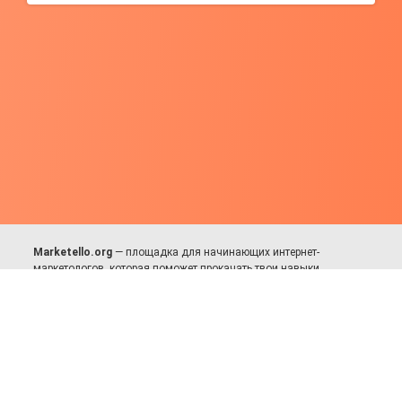
Marketello.org
— площадка для начинающих интернет-
маркетологов, которая поможет прокачать твои навыки.
Много практики, в меру теории. Уникальный подход к обучению.
Присоединяйся!
Для авторов и партнёров
Facebook:
https://fb.com/dmitriy.komarovskiy