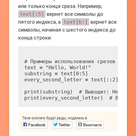
или только конца среза. Например,
text[:5]
вернет все символы до
пятого индекса, а
text[6:]
вернет все
символы, начиная с шестого индекса до
конца строки.
# Примеры использования срезов

text = "Hello, World!"

substring = text[0:5]

every_second_letter = text[::2]

print(substring)  # Выводит: Hello

Твои коллеги будут рады, поделись в
Facebook
Twitter
Вконтакте