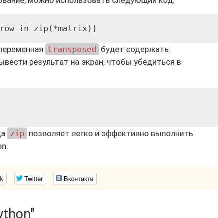
ование, можно использовать следующий код:
row in zip(*matrix)]
 переменная
transposed
будет содержать
вести результат на экран, чтобы убедиться в
да
zip
позволяет легко и эффективно выполнить
n.
k
Twitter
Вконтакте
ython"