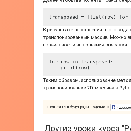
Далее, чтобы выполнить транспонир
transposed = [list(row) for 
В результате выполнения этого кода
транспонированный массив. Можно вы
правильности выполнения операции:
for row in transposed:

    print(row)
Таким образом, использование мето
транспонирование 2D-массива в Pytho
Faceboo
Твои коллеги будут рады, поделись в
Другие уроки курса "P