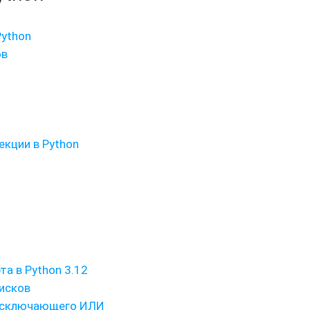
Python
ов
екции в Python
а в Python 3.12
писков
 исключающего ИЛИ