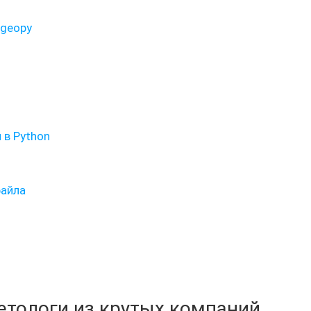
 geopy
 в Python
файла
кетологи из крутых компаний