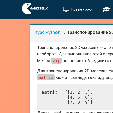
Новые уроки
Курс Python
→ Транспонирование 2D
Транспонирование 2D-массива — это 
наоборот. Для выполнения этой опе
Метод
zip
позволяет объединить эл
Для транспонирования 2D-массива сн
matrix
может выглядеть следующи
matrix = [[1, 2, 3],

          [4, 5, 6],

          [7, 8, 9]]