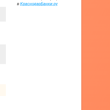
в
КраснодарБанки.ру