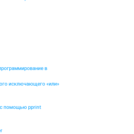
программирование в
вого исключающего «или»
с помощью pprint
r