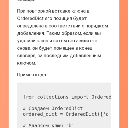
При повторной вставке ключа в
OrderedDict его позиция будет
определена в соответствии с порядком
добавления. Таким образом, если вы
удалили ключ и затем вставили его
снова, он будет помещен в конец
словаря, за последним добавленным
ключом.
Пример кода:
from collections import OrderedDict

# Создаем OrderedDict

ordered_dict = OrderedDict({'a': 1, '
# Удаляем ключ 'b'
