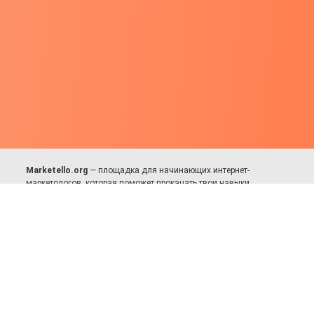
Marketello.org
— площадка для начинающих интернет-
маркетологов, которая поможет прокачать твои навыки.
Много практики, в меру теории. Уникальный подход к обучению.
Присоединяйся!
Для авторов и партнёров
Facebook:
https://fb.com/dmitriy.komarovskiy
© 2017-2025, Все права защищены.