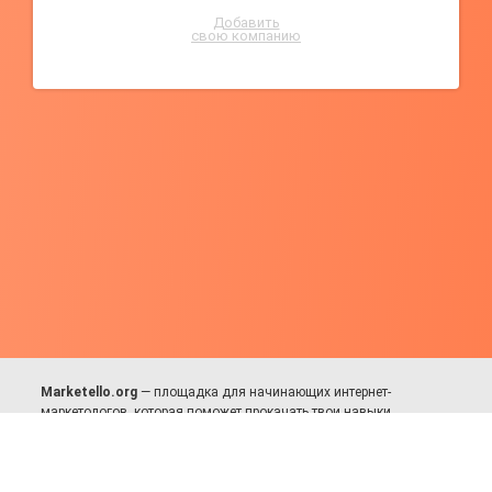
Добавить
свою компанию
Marketello.org
— площадка для начинающих интернет-
маркетологов, которая поможет прокачать твои навыки.
Много практики, в меру теории. Уникальный подход к обучению.
Присоединяйся!
Для авторов и партнёров
Facebook:
https://fb.com/dmitriy.komarovskiy