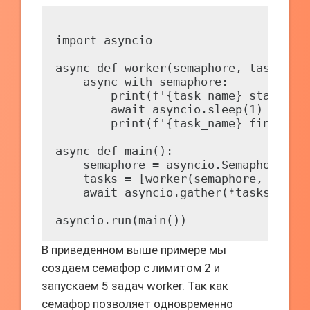
import asyncio

async def worker(semaphore, task_name
    async with semaphore:

        print(f'{task_name} started')
        await asyncio.sleep(1)

        print(f'{task_name} finished'
async def main():

    semaphore = asyncio.Semaphore(2)

    tasks = [worker(semaphore, f'Task
    await asyncio.gather(*tasks)

В приведенном выше примере мы
создаем семафор с лимитом 2 и
запускаем 5 задач worker. Так как
семафор позволяет одновременно