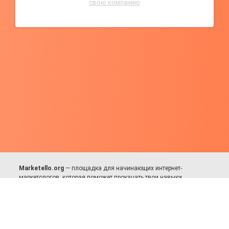
свою компанию
Marketello.org
— площадка для начинающих интернет-
маркетологов, которая поможет прокачать твои навыки.
Много практики, в меру теории. Уникальный подход к обучению.
Присоединяйся!
Для авторов и партнёров
Facebook:
https://fb.com/dmitriy.komarovskiy