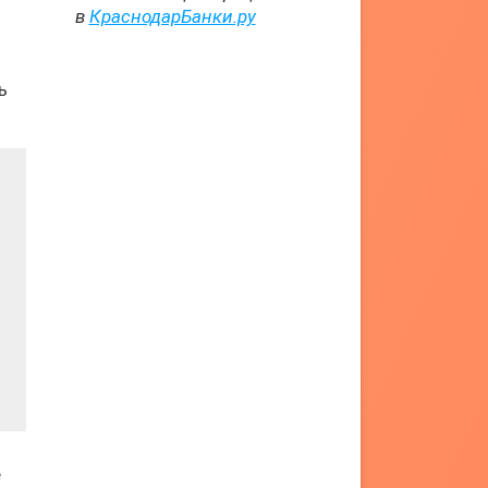
в
КраснодарБанки.ру
ь
е