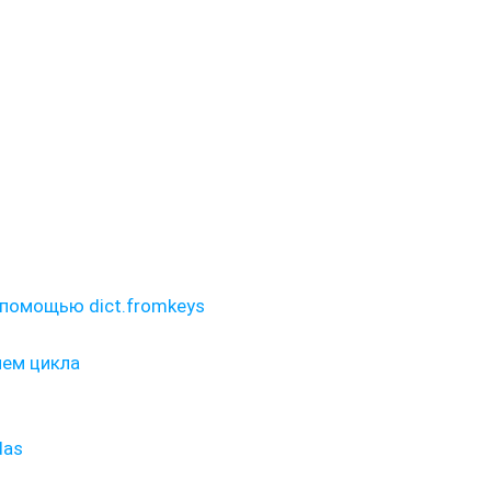
 помощью dict.fromkeys
ием цикла
das