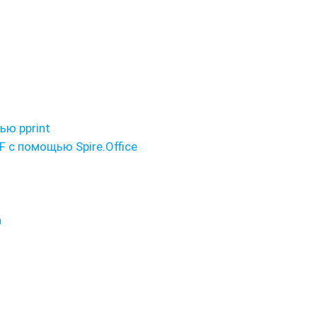
ю pprint
 с помощью Spire.Office
n