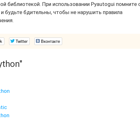
ой библиотекой. При использовании Pyautogui помните 
и будьте бдительны, чтобы не нарушить правила
ения.
k
Twitter
Вконтакте
ython"
thon
tic
thon