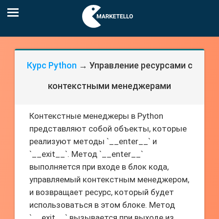
Курс Python
→ Управление ресурсами с
контекстными менеджерами
Контекстные менеджеры в Python
представляют собой объекты, которые
реализуют методы `__enter__` и
`__exit__`. Метод `__enter__`
выполняется при входе в блок кода,
управляемый контекстным менеджером,
и возвращает ресурс, который будет
использоваться в этом блоке. Метод
`__exit__` вызывается при выходе из