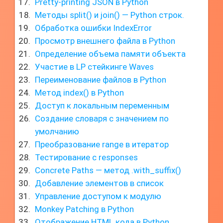
Pretty-printing JSON в Python
Методы split() и join() — Python строк.
Обработка ошибки IndexError
Просмотр внешнего файла в Python
Определение объема памяти объекта
Участие в LP стейкинге Waves
Переименование файлов в Python
Метод index() в Python
Доступ к локальным переменным
Создание словаря с значением по
умолчанию
Преобразование range в итератор
Тестирование с responses
Concrete Paths — метод .with_suffix()
Добавление элементов в список
Управление доступом к модулю
Monkey Patching в Python
Отображение HTML кода в Python