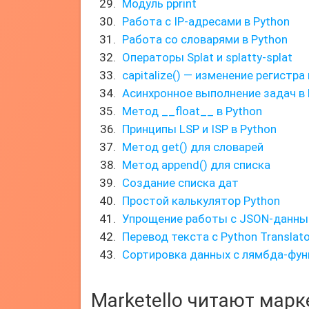
Модуль pprint
Работа с IP-адресами в Python
Работа со словарями в Python
Операторы Splat и splatty-splat
capitalize() — изменение регистр
Асинхронное выполнение задач в 
Метод __float__ в Python
Принципы LSP и ISP в Python
Метод get() для словарей
Метод append() для списка
Создание списка дат
Простой калькулятор Python
Упрощение работы с JSON-данным
Перевод текста с Python Translato
Сортировка данных с лямбда-фу
Marketello читают мар