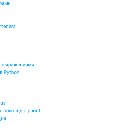
рами
rteners
и выражениями
в Python
ras
с помощью pprint
дка