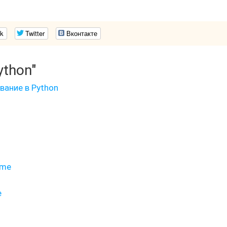
k
Twitter
Вконтакте
ython"
ание в Python
ame
е