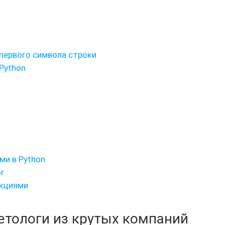
а первого символа строки
Python
и в Python
r
нкциями
кетологи из крутых компаний