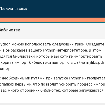
Прокачать навык
библиотек
 Python можно использовать следующий трюк. Создайте
и site-packages вашего Python-интерпретатора. В этом
ходятся библиотеки, которые вы хотите импортировать
скорить импорт библиотеки numpy, то в файле mylibs.pth
numpy.
 с необходимыми путями, при запуске Python интерпрета
 папках первыми, что позволит ускорить процесс импор
у вас много сторонних библиотек, которые загружаются