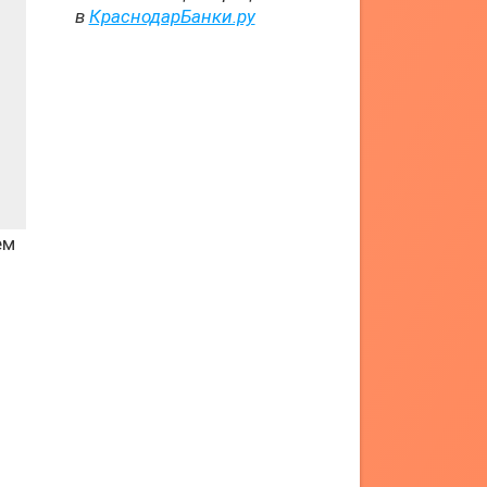
в
КраснодарБанки.ру
ем