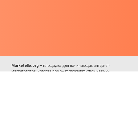
Marketello.org
— площадка для начинающих интернет-
маркетологов, которая поможет прокачать твои навыки.
Много практики, в меру теории. Уникальный подход к обучению.
Присоединяйся!
Для авторов и партнёров
Facebook:
https://fb.com/dmitriy.komarovskiy
© 2017-2025, Все права защищены.