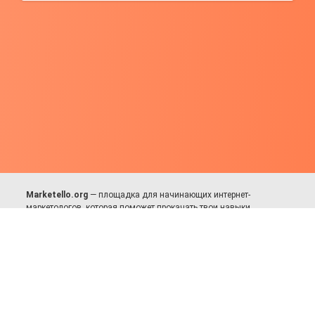
Marketello.org
— площадка для начинающих интернет-
маркетологов, которая поможет прокачать твои навыки.
Много практики, в меру теории. Уникальный подход к обучению.
Присоединяйся!
Для авторов и партнёров
Facebook:
https://fb.com/dmitriy.komarovskiy