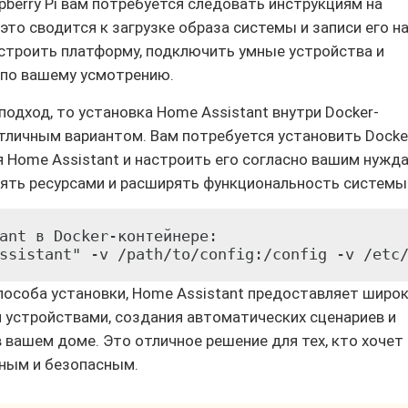
pberry Pi вам потребуется следовать инструкциям на
то сводится к загрузке образа системы и записи его н
астроить платформу, подключить умные устройства и
 по вашему усмотрению.
подход, то установка Home Assistant внутри Docker-
тличным вариантом. Вам потребуется установить Docke
я Home Assistant и настроить его согласно вашим нужда
лять ресурсами и расширять функциональность системы
ant в Docker-контейнере:

ssistant" -v /path/to/config:/config -v /etc
способа установки, Home Assistant предоставляет широ
 устройствами, создания автоматических сценариев и
 вашем доме. Это отличное решение для тех, кто хочет
бным и безопасным.