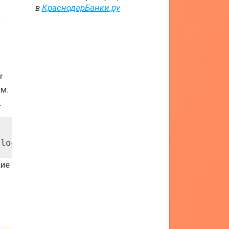
в
КраснодарБанки.ру
а
r
м.
.
/localtime:/etc/localtime:ro --net=host homea
кие