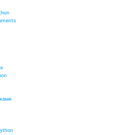
thon
guments
ок
hon
оками
Python