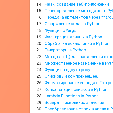
Flask: создание веб-приложений
Переопределение метода xor в Py
Передача аргументов через **ar
Оформление кода на Python
Функция с *args.
Фильтрация данных в Python.
Обработка исключений в Python
Генераторы в Python
Метод split() для разделения стр
Множественное назначение в Pyt
Функции в одну строку
Списковый компрехеншен.
Форматирование вывода с F-стр
Конкатенация списков в Python
Lambda Functions in Python
Возврат нескольких значений
Преобразование строк в числа в 