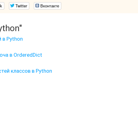
k
Twitter
Вконтакте
ython"
 в Python
юча в OrderedDict
тей классов в Python