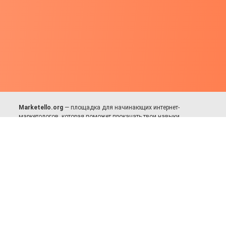
Marketello.org
— площадка для начинающих интернет-
маркетологов, которая поможет прокачать твои навыки.
Много практики, в меру теории. Уникальный подход к обучению.
Присоединяйся!
Для авторов и партнёров
Facebook:
https://fb.com/dmitriy.komarovskiy
© 2017-2025, Все права защищены.