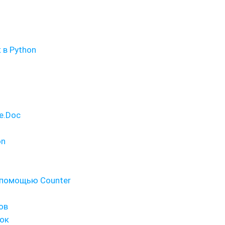
 в Python
e.Doc
on
 помощью Counter
ов
рок