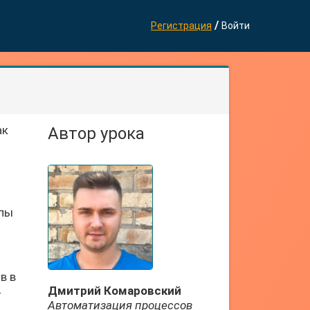
/
Регистрация
Войти
ак
Автор урока
упы
в в
Дмитрий Комаровский
т
Автоматизация процессов