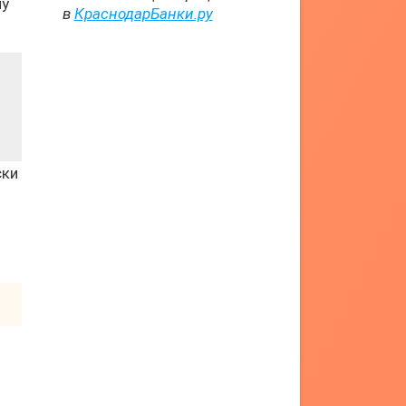
му
в
КраснодарБанки.ру
ски