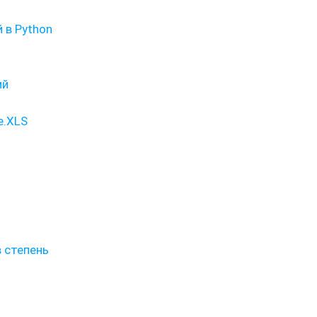
 в Python
ий
e.XLS
в степень