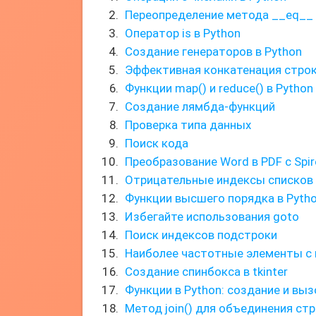
Переопределение метода __eq__
Оператор is в Python
Создание генераторов в Python
Эффективная конкатенация строк
Функции map() и reduce() в Python
Создание лямбда-функций
Проверка типа данных
Поиск кода
Преобразование Word в PDF с Spir
Отрицательные индексы списков
Функции высшего порядка в Pyth
Избегайте использования goto
Поиск индексов подстроки
Наиболее частотные элементы с
Создание спинбокса в tkinter
Функции в Python: создание и выз
Метод join() для объединения ст