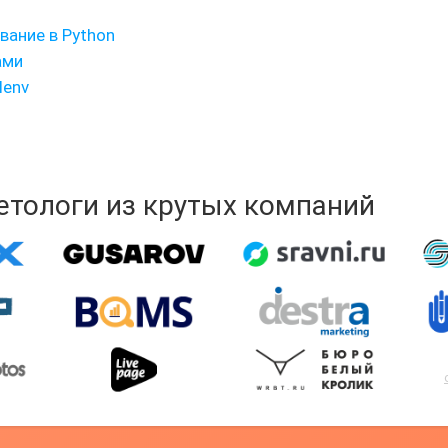
ание в Python
ами
lenv
кетологи из крутых компаний