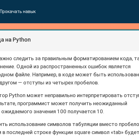
Прокачать навык
 на Python
важно следить за правильным форматированием кода, т
лнение. Одной из распространенных ошибок является
одном файле. Например, в коде может быть использован
 другом — отступы из четырех пробелов.
атор Python может неправильно интерпретировать отст
ультате, программист может получить неожиданный
то ожидаемого значения 100 получается 10.
ть использование символов табуляции вместо пробело
и в последней строке функции square символ «tab» буде