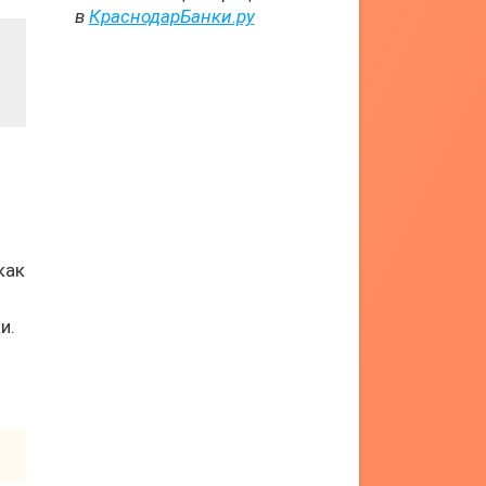
в
КраснодарБанки.ру
как
и.