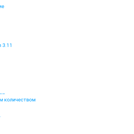
ие
 3.11
__
ым количеством
.