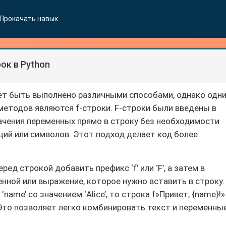
Прокачать навык
к в Python
ет быть выполнено различными способами, однако одн
методов являются f-строки. F-строки были введены в
начения переменных прямо в строку без необходимости
ий или символов. Этот подход делает код более
ед строкой добавить префикс ‘f’ или ‘F’, а затем в
нной или выражение, которое нужно вставить в строку.
‘name’ со значением ‘Alice’, то строка f»Привет, {name}!»
. Это позволяет легко комбинировать текст и переменны