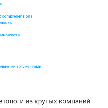
«»
t comprehensions
pandas
 множеств
ельными аргументами
кетологи из крутых компаний