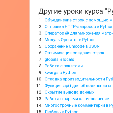
Другие уроки курса "P
Объединение строк с помощью ме
Отправка HTTP-запросов в Pytho
Оператор @ для умножения матр
Модуль Operator в Python
Сохранение Unicode в JSON
Оптимизация создания строк
globals и locals
Работа с пакетами
kwargs в Python
Отладка производительности Pyt
Функция zip() для объединения с
Скрытие вывода данных
Работа с парами ключ-значение
Многострочные комментарии в P
Любовь к Python