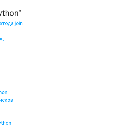
ython"
тода join
n
иц
hon
писков
ython