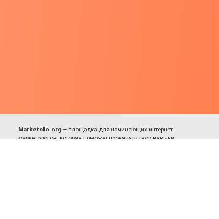
Marketello.org
— площадка для начинающих интернет-
маркетологов, которая поможет прокачать твои навыки.
Много практики, в меру теории. Уникальный подход к обучению.
Присоединяйся!
Для авторов и партнёров
Facebook:
https://fb.com/dmitriy.komarovskiy