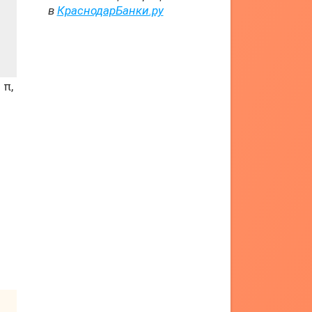
в
КраснодарБанки.ру
 π,