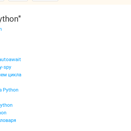
ython"
n
autoawait
y-spy
ием цикла
в Python
ython
hon
словаря