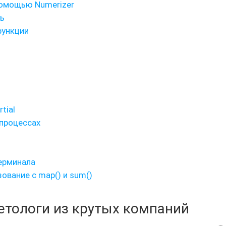
помощью Numerizer
рь
функции
tial
 процессах
терминала
ование с map() и sum()
кетологи из крутых компаний