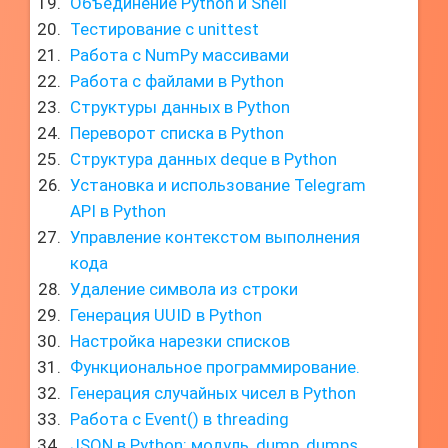
Объединение Python и Shell
Тестирование с unittest
Работа с NumPy массивами
Работа с файлами в Python
Структуры данных в Python
Переворот списка в Python
Структура данных deque в Python
Установка и использование Telegram
API в Python
Управление контекстом выполнения
кода
Удаление символа из строки
Генерация UUID в Python
Настройка нарезки списков
Функциональное программирование.
Генерация случайных чисел в Python
Работа с Event() в threading
JSON в Python: модуль, dump, dumps,