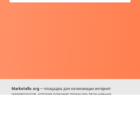
Marketello.org
— площадка для начинающих интернет-
маркетологов, которая поможет прокачать твои навыки.
Много практики, в меру теории. Уникальный подход к обучению.
Присоединяйся!
Для авторов и партнёров
Facebook:
https://fb.com/dmitriy.komarovskiy