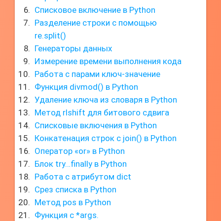
Списковое включение в Python
Разделение строки с помощью
re.split()
Генераторы данных
Измерение времени выполнения кода
Работа с парами ключ-значение
Функция divmod() в Python
Удаление ключа из словаря в Python
Метод rlshift для битового сдвига
Списковые включения в Python
Конкатенация строк с join() в Python
Оператор «or» в Python
Блок try…finally в Python
Работа с атрибутом dict
Срез списка в Python
Метод pos в Python
Функция с *args.