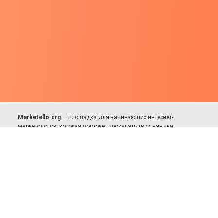
Marketello.org
— площадка для начинающих интернет-
маркетологов, которая поможет прокачать твои навыки.
Много практики, в меру теории. Уникальный подход к обучению.
Присоединяйся!
Для авторов и партнёров
Facebook:
https://fb.com/dmitriy.komarovskiy
© 2017-2025, Все права защищены.