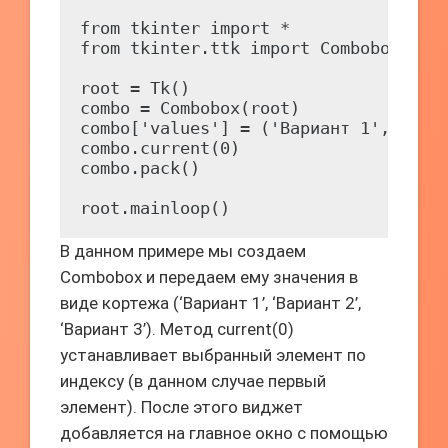
from tkinter import *

from tkinter.ttk import Combobox

root = Tk()

combo = Combobox(root)

combo['values'] = ('Вариант 1', 'Вари
combo.current(0)

combo.pack()

root.mainloop()
В данном примере мы создаем
Combobox и передаем ему значения в
виде кортежа (‘Вариант 1’, ‘Вариант 2’,
‘Вариант 3’). Метод current(0)
устанавливает выбранный элемент по
индексу (в данном случае первый
элемент). После этого виджет
добавляется на главное окно с помощью