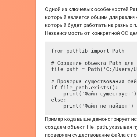
Одной из ключевых особенностей Path
который является общим для различн
который будет работать на разных п
Независимость от конкретной ОС дел
from pathlib import Path

# Создание объекта Path для 
file_path = Path('C:/Users/U
# Проверка существования файл
if file_path.exists():

    print('Файл существует')

else:

    print('Файл не найден')
Пример кода выше демонстрирует исп
создаем объект file_path, указывая п
проверяем существование файла с п