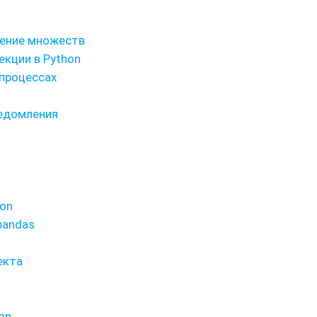
нение множеств
екции в Python
 процессах
ведомления
hon
pandas
екта
on