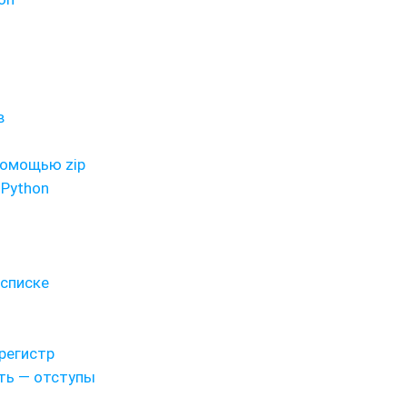
в
помощью zip
 Python
 списке
регистр
сть — отступы