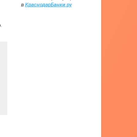
в
КраснодарБанки.ру
.