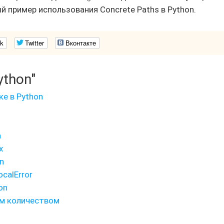
й пример использования Concrete Paths в Python.
k
Twitter
Вконтакте
ython"
е в Python
а
х
n
calError
on
ым количеством