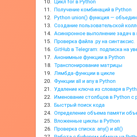
Цикл for в Python
Получение комбинаций в Python
Python union() функция — объеди
Создание пользовательской колл
Асинхронное выполнение задач в
Проверка файла .py на синтаксис.
GitHub в Telegram: подписка на у
Анонимные функции в Python
Транспонирование матрицы
Лямбда-функции в цикле
Функции all и any в Python
Удаление ключа из словаря в Pyt
Именование столбцов в Python с 
Быстрый поиск кода
Определение объема памяти объ
Вложенные циклы в Python
Проверка списка: any() и all()
Работа с буфером обмена на Pyth