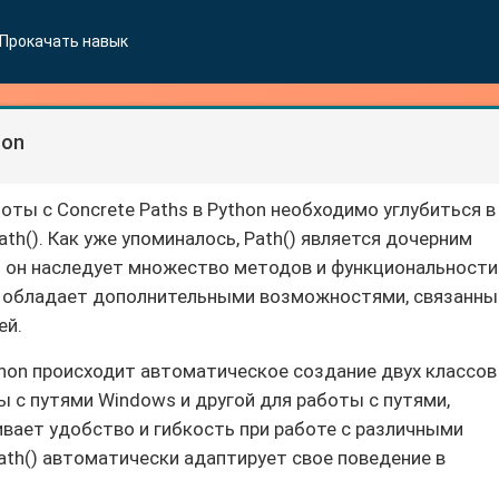
Прокачать навык
hon
ты с Concrete Paths в Python необходимо углубиться в
th(). Как уже упоминалось, Path() является дочерним
то он наследует множество методов и функциональности
() обладает дополнительными возможностями, связанн
ей.
thon происходит автоматическое создание двух классов
ы с путями Windows и другой для работы с путями,
вает удобство и гибкость при работе с различными
ath() автоматически адаптирует свое поведение в