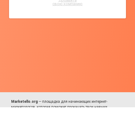
Добавить
свою компанию
Marketello.org
— площадка для начинающих интернет-
маркетологов, которая поможет прокачать твои навыки.
Много практики, в меру теории. Уникальный подход к обучению.
Присоединяйся!
Для авторов и партнёров
Facebook:
https://fb.com/dmitriy.komarovskiy