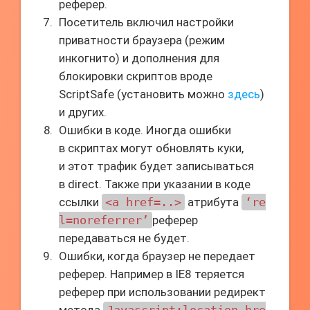
реферер.
Посетитель включил настройки
приватности браузера (режим
инкогнито) и дополнения для
блокировки скриптов вроде
ScriptSafe (установить можно
здесь
)
и других.
Ошибки в коде. Иногда ошибки
в скриптах могут обновлять куки,
и этот трафик будет записываться
в direct. Также при указании в коде
ссылки
<а href=..>
атрибута
‘re
l=noreferrer’
реферер
передаваться не будет.
Ошибки, когда браузер не передает
реферер. Например в IE8 теряется
реферер при использовании редирект