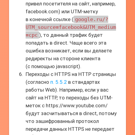
привел посетителя на сайт, например,
facebook.com) или UTM-метку
в конечной ссылке (
google.ru/?
UTM_source=facebook&UTM_medium
=cpc
), то данный трафик будет
попадать в direct. Чаще всего эта
ошибка возникает, если вы делаете
редиректы на стороне клиента
(с помощью javascript).
Переходы c HTTPS на HTTP страницы
(согласно
п. 5.5.2
в стандартах
работы Web). Например, если у вас
сайт на HTTP, то переходы без UTM-
меток c https://www.youtube.com/
будут засчитываться в direct, потому
что зашифрованный протокол
передачи данных HTTPS не передает