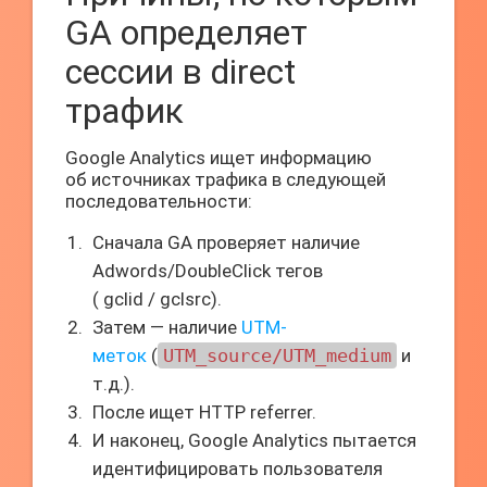
GA определяет
сессии в direct
трафик
Google Analytics ищет информацию
об источниках трафика в следующей
последовательности:
Сначала GA проверяет наличие
Adwords/DoubleClick тегов
(
gclid
/
gclsrc
).
Затем — наличие
UTM-
меток
(
UTM_source/UTM_medium
и
т.д.).
После ищет
HTTP referrer
.
И наконец, Google Analytics пытается
идентифицировать пользователя