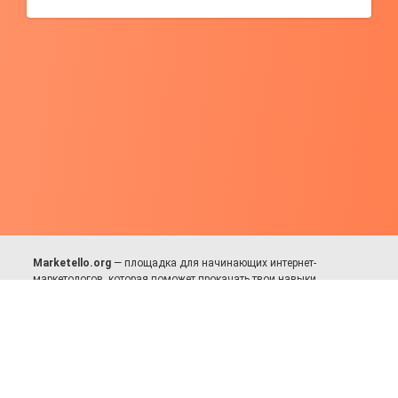
Marketello.org
— площадка для начинающих интернет-
маркетологов, которая поможет прокачать твои навыки.
Много практики, в меру теории. Уникальный подход к обучению.
Присоединяйся!
Для авторов и партнёров
Facebook:
https://fb.com/dmitriy.komarovskiy