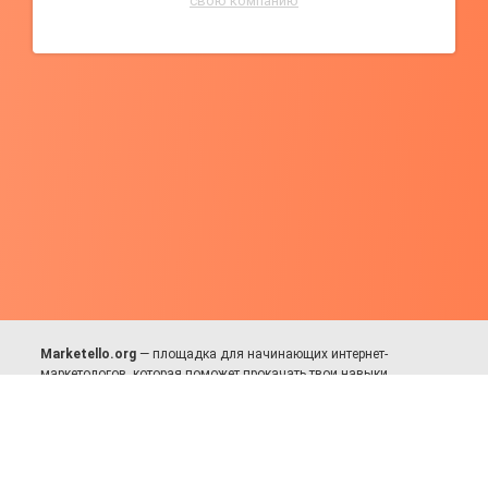
свою компанию
Marketello.org
— площадка для начинающих интернет-
маркетологов, которая поможет прокачать твои навыки.
Много практики, в меру теории. Уникальный подход к обучению.
Присоединяйся!
Для авторов и партнёров
Facebook:
https://fb.com/dmitriy.komarovskiy