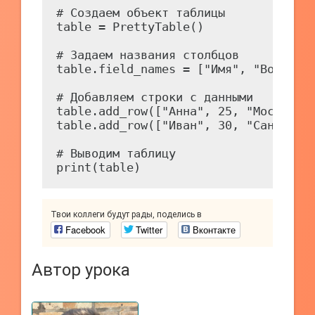
# Создаем объект таблицы

table = PrettyTable()

# Задаем названия столбцов

table.field_names = ["Имя", "Возраст"
# Добавляем строки с данными

table.add_row(["Анна", 25, "Москва"])
table.add_row(["Иван", 30, "Санкт-Пет
# Выводим таблицу

Твои коллеги будут рады, поделись в
Facebook
Twitter
Вконтакте
Автор урока