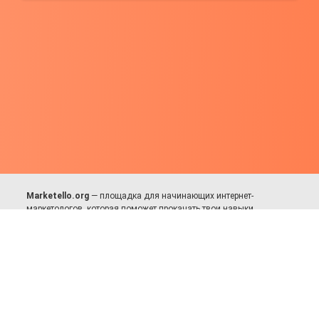
Marketello.org
— площадка для начинающих интернет-
маркетологов, которая поможет прокачать твои навыки.
Много практики, в меру теории. Уникальный подход к обучению.
Присоединяйся!
Для авторов и партнёров
Facebook:
https://fb.com/dmitriy.komarovskiy