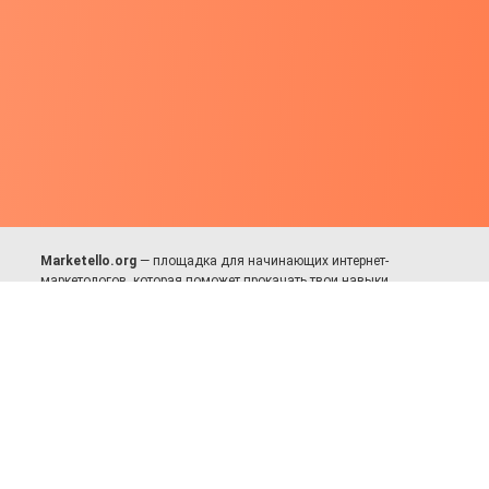
Marketello.org
— площадка для начинающих интернет-
маркетологов, которая поможет прокачать твои навыки.
Много практики, в меру теории. Уникальный подход к обучению.
Присоединяйся!
Для авторов и партнёров
Facebook:
https://fb.com/dmitriy.komarovskiy
© 2017-2025, Все права защищены.