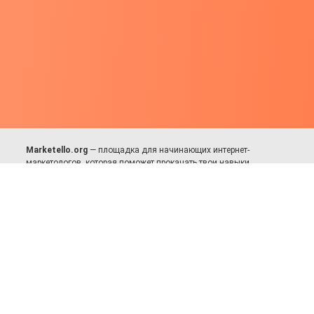
Marketello.org
— площадка для начинающих интернет-
маркетологов, которая поможет прокачать твои навыки.
Много практики, в меру теории. Уникальный подход к обучению.
Присоединяйся!
Для авторов и партнёров
Facebook:
https://fb.com/dmitriy.komarovskiy
© 2017-2025, Все права защищены.