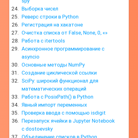
spy
Выборка чисел
Реверс строки в Python
Регистрация на хакатоне
Очистка списка от False, None, 0, «»
Работа с itertools
Асинхронное программирование с
asyncio
Основные методы NumPy
Создание циклической ссылки
SciPy: широкий функционал для
математических операций
Работа с PosixPath() в Python
Явный импорт переменных
Проверка ввода с помощью isdigit
Перезапуск ячейки в Jupyter Notebook
с dostoevsky
Объединение списков в Python