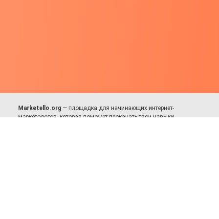
Marketello.org
— площадка для начинающих интернет-
маркетологов, которая поможет прокачать твои навыки.
Много практики, в меру теории. Уникальный подход к обучению.
Присоединяйся!
Для авторов и партнёров
Facebook:
https://fb.com/dmitriy.komarovskiy
© 2017-2025, Все права защищены.