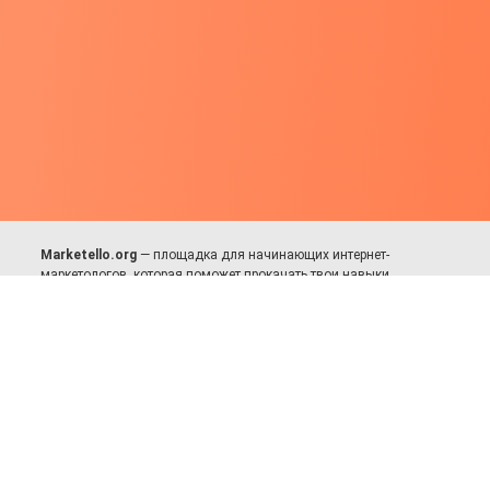
Marketello.org
— площадка для начинающих интернет-
маркетологов, которая поможет прокачать твои навыки.
Много практики, в меру теории. Уникальный подход к обучению.
Присоединяйся!
Для авторов и партнёров
Facebook:
https://fb.com/dmitriy.komarovskiy
© 2017-2025, Все права защищены.