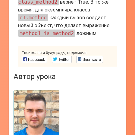
class_method2
вернет True. В то же
время, для экземпляра класса
o1.method
каждый вызов создает
новый объект, что делает выражение
method1 is method2
ложным.
Твои коллеги будут рады, поделись в
Facebook
Twitter
Вконтакте
Автор урока