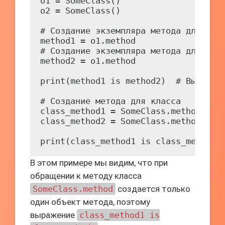
o1 = SomeClass()

o2 = SomeClass()

# Создание экземпляра метода для o1

method1 = o1.method

# Создание экземпляра метода для o1 е
method2 = o1.method

print(method1 is method2)  # Вывод: F
# Создание метода для класса

class_method1 = SomeClass.method

class_method2 = SomeClass.method

В этом примере мы видим, что при
обращении к методу класса
SomeClass.method
создается только
один объект метода, поэтому
выражение
class_method1 is